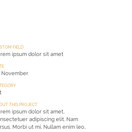
ARBEITSWEISE UND HALTUNG
VITA
KONTAKT
STOM FIELD
rem ipsum dolor sit amet
TE
0 November
TEGORY
t
OUT THIS PROJECT
rem ipsum dolor sit amet,
nsectetuer adipiscing elit. Nam
rsus. Morbi ut mi. Nullam enim leo,