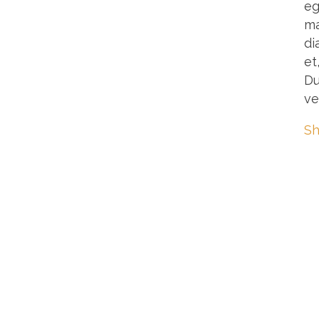
eg
ma
di
et
Du
ve
Sh